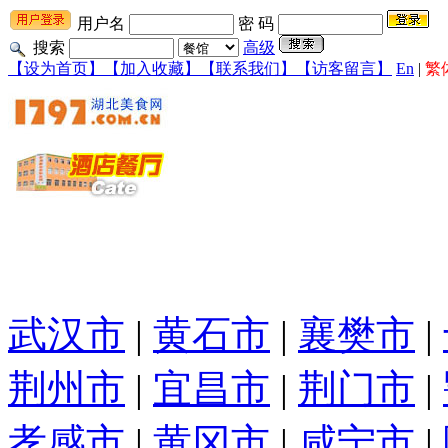
用户名
密 码
搜索
高级
【设为首页】
【加入收藏】
【联系我们】
【访客留言】
En
|
繁
武汉市
|
黄石市
|
襄樊市
|
荆州市
|
宜昌市
|
荆门市
|
孝感市
|
黄冈市
|
咸宁市
|