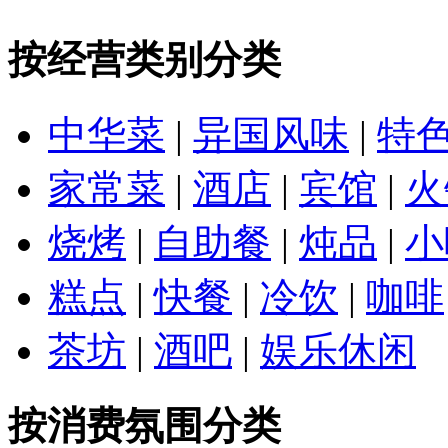
按经营类别分类
中华菜
|
异国风味
|
特
家常菜
|
酒店
|
宾馆
|
火
烧烤
|
自助餐
|
炖品
|
小
糕点
|
快餐
|
冷饮
|
咖啡
茶坊
|
酒吧
|
娱乐休闲
按消费氛围分类