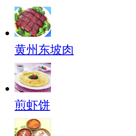
黄州东坡肉
煎虾饼