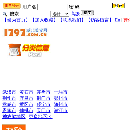
用户名
密 码
搜索
高级
【设为首页】
【加入收藏】
【联系我们】
【访客留言】
En
|
繁
武汉市
|
黄石市
|
襄樊市
|
十堰市
荆州市
|
宜昌市
|
荆门市
|
鄂州市
孝感市
|
黄冈市
|
咸宁市
|
随州市
恩施市
|
仙桃市
|
天门市
|
潜江市
神农架地区
|
更多地区>>