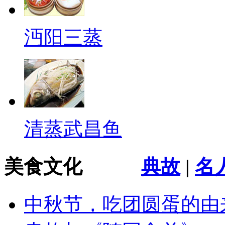
沔阳三蒸
清蒸武昌鱼
美食文化
典故
|
名
中秋节，吃团圆蛋的由