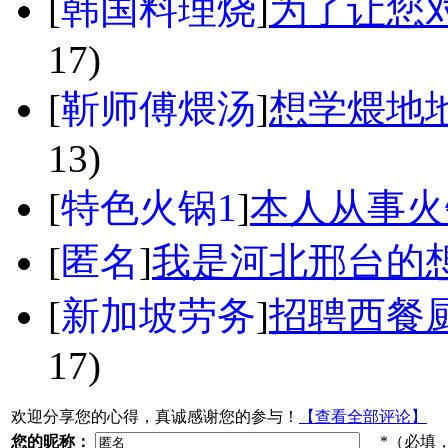
[
韩国料理烧
]
为了让您对
17)
[
靳师傅煨汤
]
想学煨地
13)
[
特色火锅1
]
本人从事火
[
匿名
]
我是河北邢台的
[
新加坡劳务
]
招聘西餐厨
17)
欢迎分享您的心得，真诚感谢您的参与！
【查看全部评论】
您的昵称：
*（必填