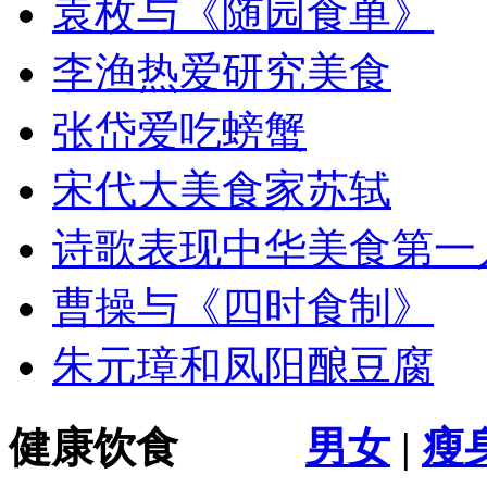
袁枚与《随园食单》
李渔热爱研究美食
张岱爱吃螃蟹
宋代大美食家苏轼
诗歌表现中华美食第一
曹操与《四时食制》
朱元璋和凤阳酿豆腐
健康饮食
男女
|
瘦