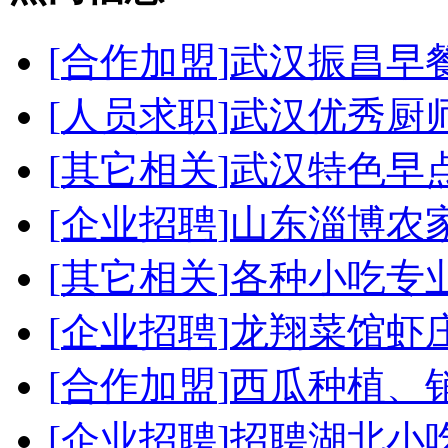
[
合作加盟
]
武汉振昌早
[
人员求职
]
武汉优秀厨
[
其它相关
]
武汉特色早
[
企业招聘
]
山东淄博农
[
其它相关
]
各种小吃专
[
企业招聘
]
龙翔菜馆虾
[
合作加盟
]
西瓜种植、
[
企业招聘
]
招聘湖北小