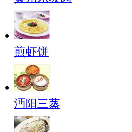
煎虾饼
沔阳三蒸