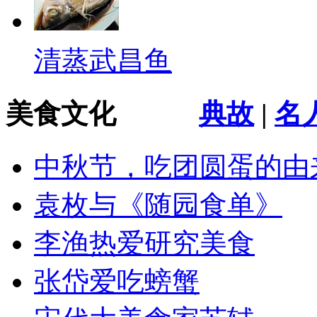
清蒸武昌鱼
美食文化
典故
|
名
中秋节，吃团圆蛋的由
袁枚与《随园食单》
李渔热爱研究美食
张岱爱吃螃蟹