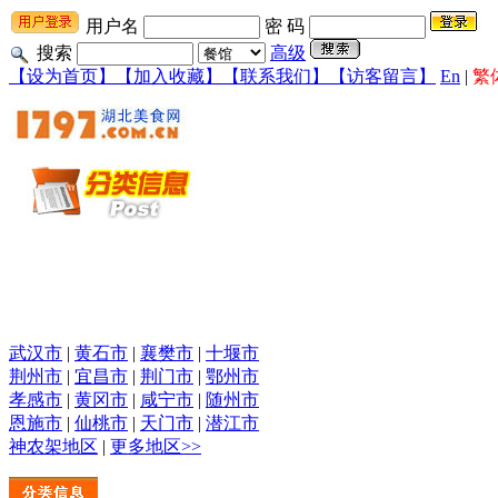
用户名
密 码
搜索
高级
【设为首页】
【加入收藏】
【联系我们】
【访客留言】
En
|
繁
武汉市
|
黄石市
|
襄樊市
|
十堰市
荆州市
|
宜昌市
|
荆门市
|
鄂州市
孝感市
|
黄冈市
|
咸宁市
|
随州市
恩施市
|
仙桃市
|
天门市
|
潜江市
神农架地区
|
更多地区>>