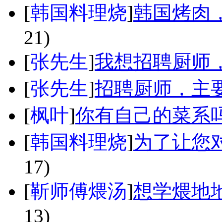
[
韩国料理烧
]
韩国烤肉
21)
[
张先生
]
我想招聘厨师
[
张先生
]
招聘厨师，主
[
枫叶
]
你有自己的菜系
[
韩国料理烧
]
为了让您对
17)
[
靳师傅煨汤
]
想学煨地
13)