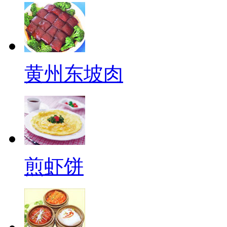
黄州东坡肉
煎虾饼