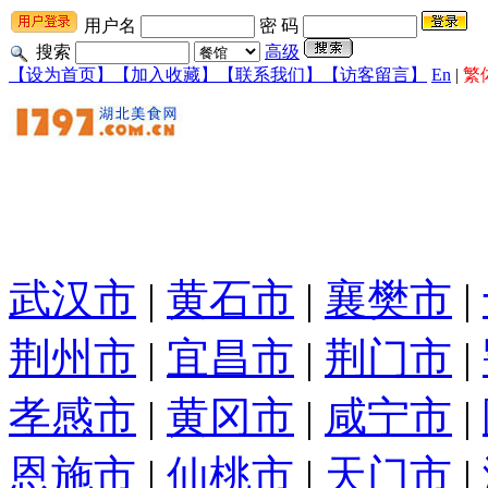
用户名
密 码
搜索
高级
【设为首页】
【加入收藏】
【联系我们】
【访客留言】
En
|
繁
武汉市
|
黄石市
|
襄樊市
|
荆州市
|
宜昌市
|
荆门市
|
孝感市
|
黄冈市
|
咸宁市
|
恩施市
|
仙桃市
|
天门市
|