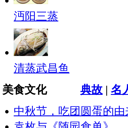
沔阳三蒸
清蒸武昌鱼
美食文化
典故
|
名
中秋节，吃团圆蛋的由
袁枚与《随园食单》