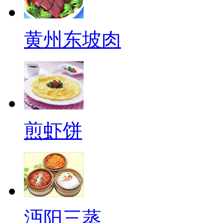
黄州东坡肉
煎虾饼
沔阳三蒸