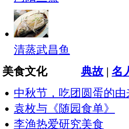
清蒸武昌鱼
美食文化
典故
|
名
中秋节，吃团圆蛋的由
袁枚与《随园食单》
李渔热爱研究美食