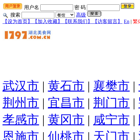
用户名
密 码
搜索
高级
【设为首页】
【加入收藏】
【联系我们】
【访客留言】
En
|
繁
武汉市
|
黄石市
|
襄樊市
|
荆州市
|
宜昌市
|
荆门市
|
孝感市
|
黄冈市
|
咸宁市
|
恩施市
|
仙桃市
|
天门市
|