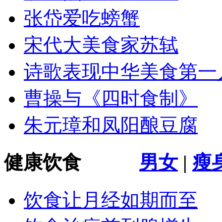
张岱爱吃螃蟹
宋代大美食家苏轼
诗歌表现中华美食第一
曹操与《四时食制》
朱元璋和凤阳酿豆腐
健康饮食
男女
|
瘦
饮食让月经如期而至