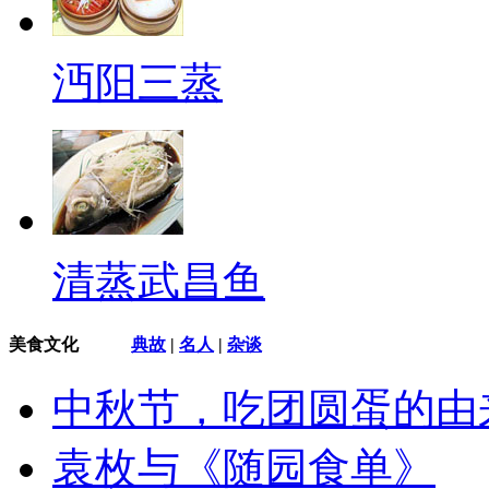
沔阳三蒸
清蒸武昌鱼
美食文化
典故
|
名人
|
杂谈
中秋节，吃团圆蛋的由
袁枚与《随园食单》