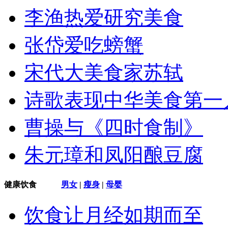
李渔热爱研究美食
张岱爱吃螃蟹
宋代大美食家苏轼
诗歌表现中华美食第一
曹操与《四时食制》
朱元璋和凤阳酿豆腐
健康饮食
男女
|
瘦身
|
母婴
饮食让月经如期而至