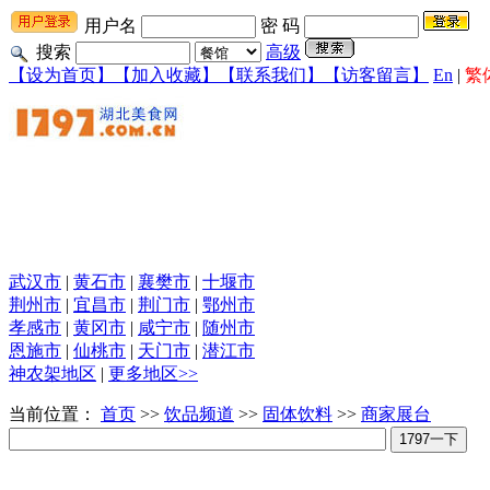
用户名
密 码
搜索
高级
【设为首页】
【加入收藏】
【联系我们】
【访客留言】
En
|
繁
武汉市
|
黄石市
|
襄樊市
|
十堰市
荆州市
|
宜昌市
|
荆门市
|
鄂州市
孝感市
|
黄冈市
|
咸宁市
|
随州市
恩施市
|
仙桃市
|
天门市
|
潜江市
神农架地区
|
更多地区>>
当前位置：
首页
>>
饮品频道
>>
固体饮料
>>
商家展台