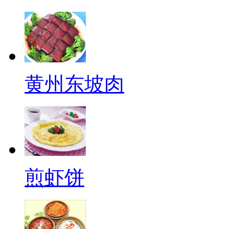
黄州东坡肉
煎虾饼