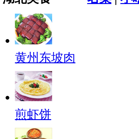
黄州东坡肉
煎虾饼