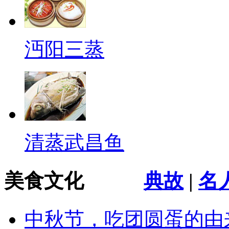
沔阳三蒸
清蒸武昌鱼
美食文化
典故
|
名
中秋节，吃团圆蛋的由