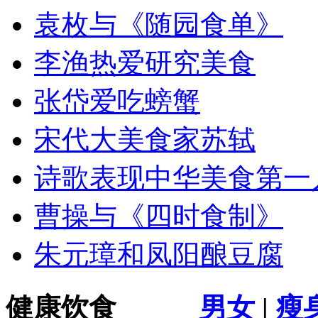
袁枚与《随园食单》
李渔热爱研究美食
张岱爱吃螃蟹
宋代大美食家苏轼
诗歌表现中华美食第一
曹操与《四时食制》
朱元璋和凤阳酿豆腐
健康饮食
男女
|
瘦