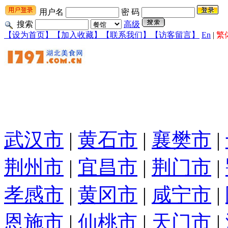
用户名
密 码
搜索
高级
【设为首页】
【加入收藏】
【联系我们】
【访客留言】
En
|
繁
武汉市
|
黄石市
|
襄樊市
|
荆州市
|
宜昌市
|
荆门市
|
孝感市
|
黄冈市
|
咸宁市
|
恩施市
|
仙桃市
|
天门市
|