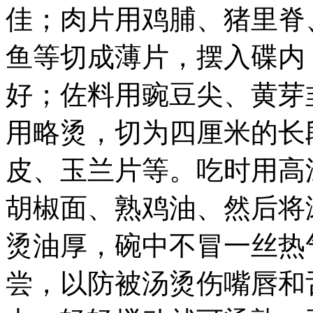
佳；肉片用鸡脯、猪里脊
鱼等切成薄片，摆入碟内
好；佐料用豌豆尖、黄芽
用略烫，切为四厘米的长
皮、玉兰片等。吃时用高
胡椒面、熟鸡油、然后将
烫油厚，碗中不冒一丝热
尝，以防被汤烫伤嘴唇和