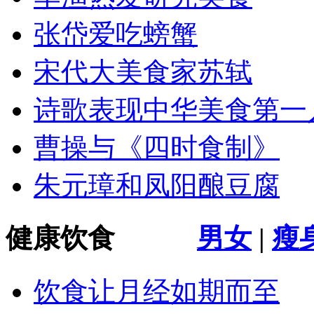
张岱爱吃螃蟹
宋代大美食家苏轼
诗歌表现中华美食第一
曹操与《四时食制》
朱元璋和凤阳酿豆腐
健康饮食
男女
|
瘦
饮食让月经如期而至