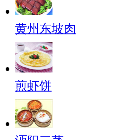
黄州东坡肉
煎虾饼