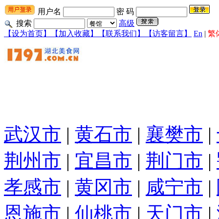
用户名
密 码
搜索
高级
【设为首页】
【加入收藏】
【联系我们】
【访客留言】
En
|
繁
武汉市
|
黄石市
|
襄樊市
|
荆州市
|
宜昌市
|
荆门市
|
孝感市
|
黄冈市
|
咸宁市
|
恩施市
|
仙桃市
|
天门市
|