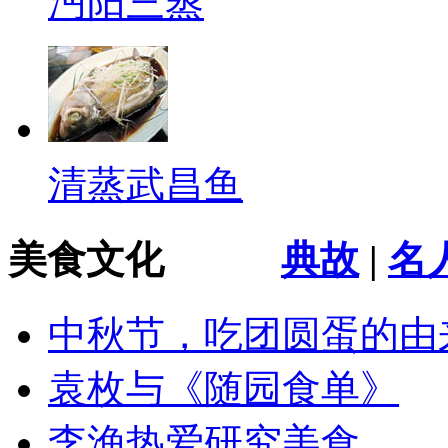
沔阳三蒸
清蒸武昌鱼
美食文化
典故
|
名
中秋节，吃团圆蛋的由
袁枚与《随园食单》
李渔热爱研究美食