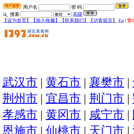
用户名
密 码
搜索
高级
【设为首页】
【加入收藏】
【联系我们】
【访客留言】
En
|
繁
武汉市
|
黄石市
|
襄樊市
|
荆州市
|
宜昌市
|
荆门市
|
孝感市
|
黄冈市
|
咸宁市
|
恩施市
|
仙桃市
|
天门市
|