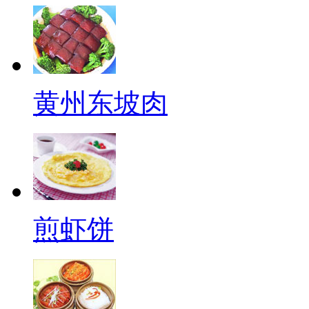
黄州东坡肉
煎虾饼