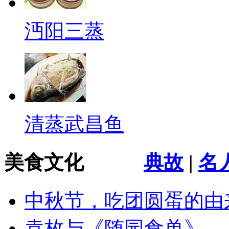
沔阳三蒸
清蒸武昌鱼
美食文化
典故
|
名
中秋节，吃团圆蛋的由
袁枚与《随园食单》