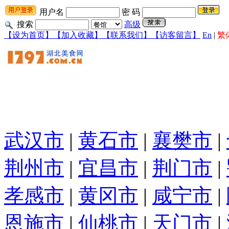
用户名
密 码
搜索
高级
【设为首页】
【加入收藏】
【联系我们】
【访客留言】
En
|
繁
武汉市
|
黄石市
|
襄樊市
|
荆州市
|
宜昌市
|
荆门市
|
孝感市
|
黄冈市
|
咸宁市
|
恩施市
|
仙桃市
|
天门市
|