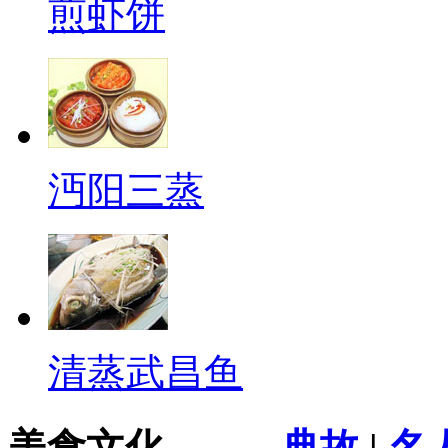
煎虾饼
沔阳三蒸
清蒸武昌鱼
美食文化
典故
|
名