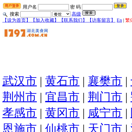
用户名
密 码
搜索
高级
【设为首页】
【加入收藏】
【联系我们】
【访客留言】
En
|
繁
武汉市
|
黄石市
|
襄樊市
|
荆州市
|
宜昌市
|
荆门市
|
孝感市
|
黄冈市
|
咸宁市
|
恩施市
|
仙桃市
|
天门市
|