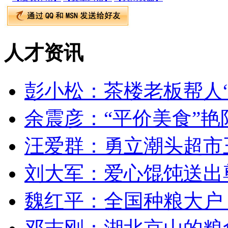
人才资讯
彭小松：茶楼老板帮人“
余震彦：“平价美食”
汪爱群：勇立潮头超市
刘大军：爱心馄饨送出
魏红平：全国种粮大户 开