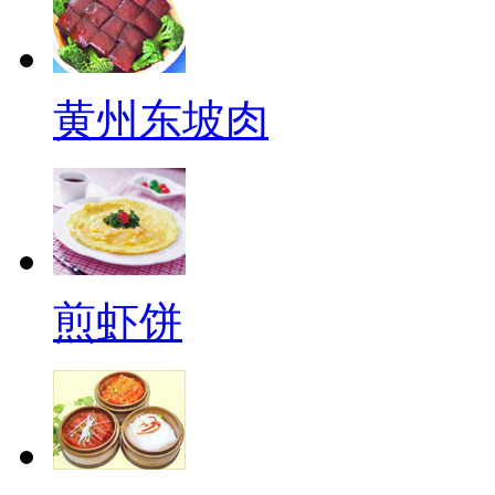
黄州东坡肉
煎虾饼