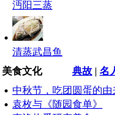
沔阳三蒸
清蒸武昌鱼
美食文化
典故
|
名
中秋节，吃团圆蛋的由
袁枚与《随园食单》